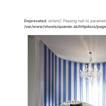
Deprecated
: strlen(): Passing null to paramet
/var/www/vhosts/quando.sk/httpdocs/page