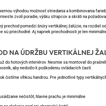
miernou výhodou možnosť striedania a kombinovania farieb
mieste zvolí poradie, výšku strapcov a skráti na požadov
prechod pomedzi šnúry vertikálnej žalúzie, na rozdiel od k
ie sú priechodné. Aj napriek priechodnosti je len minimál
D NA ÚDRŽBU VERTIKÁLNEJ ŽA
už do hotových interiérov. Nesmie sa montovať do prašnéh
nosník, aby nedošlo k poškodeniu ovládacích častí.
tok čistíme vlhkou handrou. Pre jednotlivé typy vertikálnych
a usádzanie nečistôt, hlavne prachu je minimálne