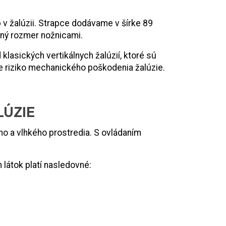
 v žalúzii. Strapce dodávame v šírke 89
aný rozmer nožnicami.
lasických vertikálnych žalúzií, ktoré sú
ne riziko mechanického poškodenia žalúzie.
LÚZIE
o a vlhkého prostredia. S ovládaním
 látok platí nasledovné: