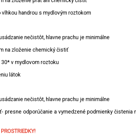
m na zloženie prať ani chemický čistiť
o vlhkou handrou s mydlovým roztokom
a usádzanie nečistôt, hlavne prachu je minimálne
m na zloženie chemický čistiť
e 30* v mydlovom roztoku
niu látok
a usádzanie nečistôt, hlavne prachu je minimálne
 prať- presne odporúčanie a vymedzené podmienky čisteni
 PROSTRIEDKY!