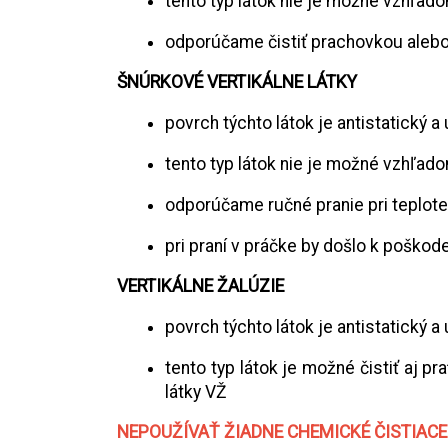
tento typ látok nie je možné vzhľado
odporúčame čistiť prachovkou aleb
ŠNÚRKOVÉ VERTIKÁLNE LÁTKY
povrch týchto látok je antistatický 
tento typ látok nie je možné vzhľado
odporúčame ručné pranie pri teplot
pri praní v práčke by došlo k poškode
VERTIKÁLNE ŽALÚZIE
povrch týchto látok je antistatický 
tento typ látok je možné čistiť aj
látky VŽ
NEPOUŽÍVAŤ ŽIADNE CHEMICKÉ ČISTIACE