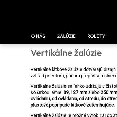
O NÁS
ŽALÚZIE
ROLETY
Vertikálne žalúzie
Vertikálne látkové žalúzie dotvárajú dizaj
vzhľad priestoru, pričom prepúšťajú slnečn
Vertikálne žalúzie sa ľahko udržujú v čis
so šírkou lamiel
89, 127 mm
alebo
250 m
ovládaniu, od ovládania, od stredu, do stre
plastové,poprípade látkové zatemňujúce
.
Vertikálne žalúzie je možné vyrobiť aj do 