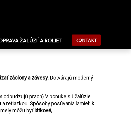
OPRAVA ŽALÚZIÍ A ROLIET
KONTAKT
dzať záclony a závesy
. Dotvárajú moderný
čím odpudzujú prach).V ponuke sú žalúzie
u a retiazkou. Spôsoby posúvania lamiel:
k
Lamely môžu byť
látkové,