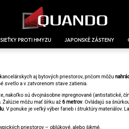
SIEŤKY PROTI HMYZU
JAPONSKÉ ZÁSTENY
n kancelárskych aj bytových priestorov, pričom môžu
nahrá
é svetlo a v zatvorenom stave zatienia.
tote, nakoľko sú dvojnásobne inpregnované (antistatické, 
m
. Žalúzie môžu mať šírku až
6 metrov
. Ovládajú sa šnúrko
du
. V ponuke je veľký výber farieb i štruktúry materiálov. 
atypických priestorov – oblúkové, alebo šikmé.