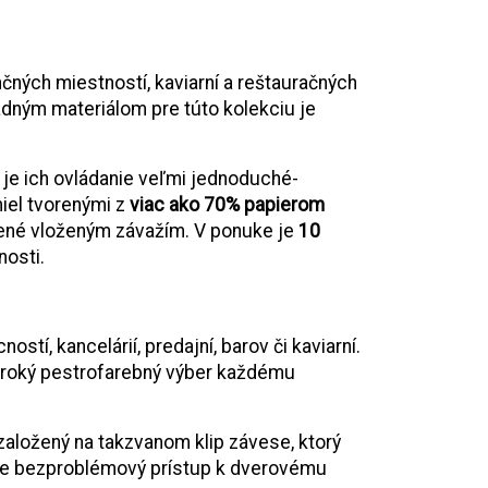
čných miestností, kaviarní a reštauračných
ladným materiálom pre túto kolekciu je
e je ich ovládanie veľmi jednoduché-
miel tvorenými z
viac ako 70% papierom
ažené vloženým závažím. V ponuke je
10
nosti.
í, kancelárií, predajní, barov či kaviarní.
iroký pestrofarebný výber každému
aložený na takzvanom klip závese, ktorý
je bezproblémový prístup k dverovému