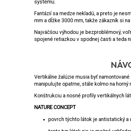
systému.
Fantázií sa medze nekladú, a preto je nes
mm a dĺžke 3000 mm, takže zákazník si na 
Najväčšou výhodou je bezproblémový, voľný 
spojené retiazkou v spodnej časti a teda n
NÁVO
Vertikálne žalúzie musia byť namontované 
manipulujte opatrne, stále kolmo na horný 
Konštrukciu a nosné profily vertikálnych lá
NATURE CONCEPT
povrch týchto látok je antistatický 