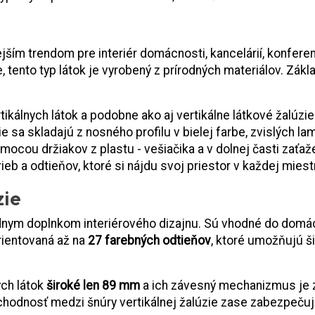
ším trendom pre interiér domácnosti, kancelárií, konferen
 tento typ látok je vyrobený z prírodných materiálov. Zák
tikálnych látok a podobne ako aj vertikálne látkové žalúzi
e sa skladajú z nosného profilu v bielej farbe, zvislých la
ocou držiakov z plastu - vešiačika a v dolnej časti zať
eb a odtieňov, ktoré si nájdu svoj priestor v každej miest
zie
ym doplnkom interiérového dizajnu. Sú vhodné do domácnost
rientovaná až na
27 farebných odtieňov
, ktoré umožňujú š
ch látok
široké len 89 mm
a ich závesný mechanizmus je z
hodnosť medzi šnúry vertikálnej žalúzie zase zabezpeču