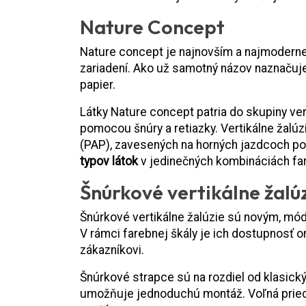
Nature Concept
Nature concept je najnovším a najmodernej
zariadení. Ako už samotný názov naznačuje,
papier.
Látky Nature concept patria do skupiny ver
pomocou šnúry a retiazky. Vertikálne žalúzi
(PAP), zavesených na horných jazdcoch pom
typov látok
v jedinečných kombináciách fari
Šnúrkové vertikálne žalú
Šnúrkové vertikálne žalúzie sú novým, módn
V rámci farebnej škály je ich dostupnosť o
zákazníkovi.
Šnúrkové strapce sú na rozdiel od klasický
umožňuje jednoduchú montáž. Voľná priec