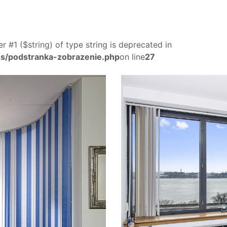
er #1 ($string) of type string is deprecated in
s/podstranka-zobrazenie.php
on line
27